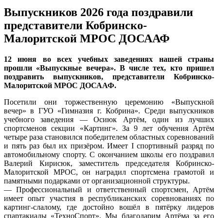
Выпускников 2026 года поздравили
представители Кобринско-
Малоритской МРОС ДОСААФ
12 июня во всех учебных заведениях нашей страны
прошли «Выпускные вечера». В числе тех, кто пришел
поздравить выпускников, представители Кобринско-
Малоритской МРОС ДОСААФ.
Посетили они торжественную церемонию «Выпускной
вечер» в ГУО «Гимназия г. Кобрина». Среди выпускников
учебного заведения — Осиюк Артём, один из лучших
спортсменов секции «Картинг». За 9 лет обучения Артём
четыре раза становился победителем областных соревнований
и пять раз был их призёром. Имеет I спортивный разряд по
автомобильному спорту. С окончанием школы его поздравил
Валерий Кирисюк, заместитель председателя Кобринско-
Малоритской МРОС, он наградил спортсмена грамотой и
памятными подарками от организационной структуры.
— Профессиональный и ответственный спортсмен, Артём
имеет опыт участия в республиканских соревнованиях по
картинг-слалому, где достойно вошёл в пятёрку лидеров
спартакиады «ТехноСпорт». Мы благодарим Артёма за его