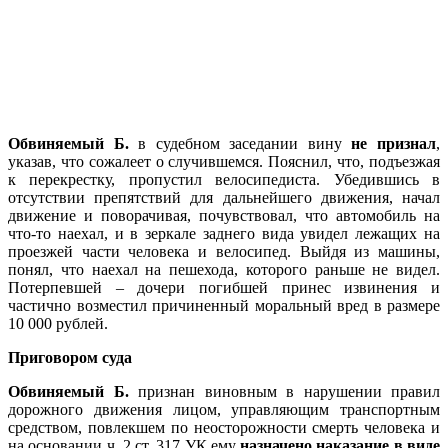
Обвиняемый Б.
в судебном заседании вину
не признал
,
указав, что сожалеет о случившемся. Пояснил, что, подъезжая
к перекрестку, пропустил велосипедиста. Убедившись в
отсутствии препятствий для дальнейшего движения, начал
движение и поворачивая, почувствовал, что автомобиль на
что-то наехал, и в зеркале заднего вида увидел лежащих на
проезжей части человека и велосипед. Выйдя из машины,
понял, что наехал на пешехода, которого раньше не видел.
Потерпевшей – дочери погибшей принес извинения и
частично возместил причиненный моральный вред в размере
10 000 рублей.
Приговором суда
Обвиняемый Б.
признан виновным в нарушении правил
дорожного движения лицом, управляющим транспортным
средством, повлекшем по неосторожности смерть человека и
на основании ч. 2 ст. 317 УК ему
назначено наказание в виде