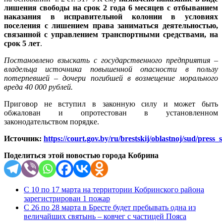
лишения свободы на срок 2 года 6 месяцев с отбыванием
наказания в исправительной колонии в условиях
поселения с лишением права заниматься деятельностью,
связанной с управлением транспортными средствами, на
срок 5 лет
.
Постановлено взыскать с государственного предприятия –
владельца источника повышенной опасности в пользу
потерпевшей – дочери погибшей в возмещение морального
вреда 40 000 рублей.
Приговор не вступил в законную силу и может быть
обжалован и опротестован в установленном
законодательством порядке.
Источник:
https://court.gov.by/ru/brestskij/oblastnoj/sud/pres
Поделиться этой новостью города Кобрина
С 10 по 17 марта на территории Кобринского района
зарегистрирован 1 пожар
С 26 по 28 марта в Бресте будет пребывать одна из
величайших святынь – ковчег с частицей Пояса