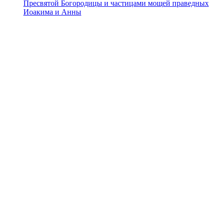
Пресвятой Богородицы и частицами мощей праведных
Иоакима и Анны