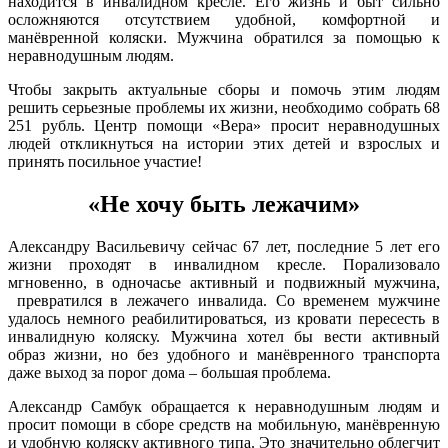
находится в инвалидном кресле. Его жизнь и быт сильно
осложняются отсутствием удобной, комфортной и
манёвренной коляски. Мужчина обратился за помощью к
неравнодушным людям.
Чтобы закрыть актуальные сборы и помочь этим людям
решить серьезные проблемы их жизни, необходимо собрать 68
251 рубль. Центр помощи «Вера» просит неравнодушных
людей откликнуться на истории этих детей и взрослых и
принять посильное участие!
«Не хочу быть лежачим»
Александру Васильевичу сейчас 67 лет, последние 5 лет его
жизни проходят в инвалидном кресле. Порализовало
мгновенно, в одночасье активный и подвижный мужчина,
превратился в лежачего инвалида. Со временем мужчине
удалось немного реабилитироваться, из кровати пересесть в
инвалидную коляску. Мужчина хотел бы вести активный
образ жизни, но без удобного и манёвренного транспорта
даже выход за порог дома – большая проблема.
Александр Самбук обращается к неравнодушным людям и
просит помощи в сборе средств на мобильную, манёвренную
и удобную коляску активного типа. Это значительно облегчит