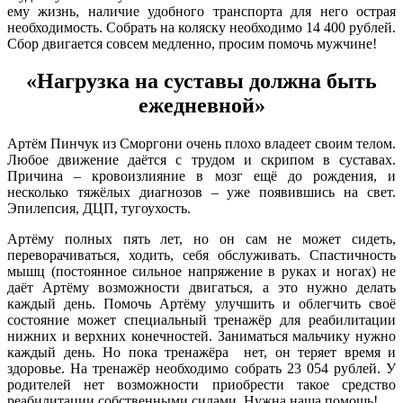
ему жизнь, наличие удобного транспорта для него острая
необходимость. Собрать на коляску необходимо 14 400 рублей.
Сбор двигается совсем медленно, просим помочь мужчине!
«Нагрузка на суставы должна быть
ежедневной»
Артём Пинчук из Сморгони очень плохо владеет своим телом.
Любое движение даётся с трудом и скрипом в суставах.
Причина – кровоизлияние в мозг ещё до рождения, и
несколько тяжёлых диагнозов – уже появившись на свет.
Эпилепсия, ДЦП, тугоухость.
Артёму полных пять лет, но он сам не может сидеть,
переворачиваться, ходить, себя обслуживать. Спастичность
мышц (постоянное сильное напряжение в руках и ногах) не
даёт Артёму возможности двигаться, а это нужно делать
каждый день. Помочь Артёму улучшить и облегчить своё
состояние может специальный тренажёр для реабилитации
нижних и верхних конечностей. Заниматься мальчику нужно
каждый день. Но пока тренажёра нет, он теряет время и
здоровье. На тренажёр необходимо собрать 23 054 рублей. У
родителей нет возможности приобрести такое средство
реабилитации собственными силами. Нужна наша помощь!