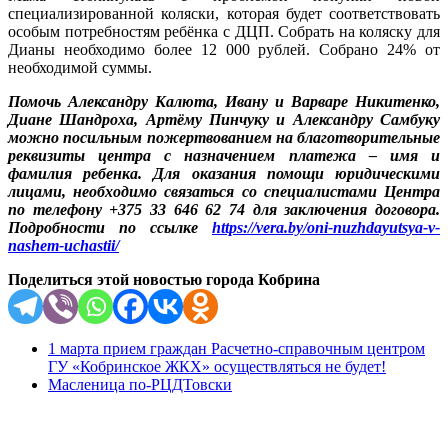
специализированной коляски, которая будет соответствовать
особым потребностям ребёнка с ДЦП. Собрать на коляску для
Дианы необходимо более 12 000 рублей. Собрано 24% от
необходимой суммы.
Помочь Александру Калюта, Ивану и Варваре Никитенко,
Диане Шандроха, Артёму Пинчуку и Александру Самбуку
можно посильным пожертвованием на благотворительные
реквизиты центра с назначением платежа – имя и
фамилия ребенка. Для оказания помощи юридическими
лицами, необходимо связаться со специалистами Центра
по телефону +375 33 646 62 74 для заключения договора.
Подробности по ссылке
https://vera.by/oni-nuzhdayutsya-v-
nashem-uchastii/
Поделиться этой новостью города Кобрина
1 марта прием граждан Расчетно-справочным центром
ГУ «Кобринское ЖКХ» осуществляться не будет!
Масленица по-РЦДТовски