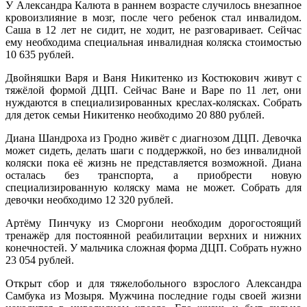
У Александра Калюта в раннем возрасте случилось внезапное
кровоизлияние в мозг, после чего ребенок стал инвалидом.
Саша в 12 лет не сидит, не ходит, не разговаривает. Сейчас
ему необходима специальная инвалидная коляска стоимостью
10 635 рублей.
Двойняшки Варя и Ваня Никитенко из Костюкович живут с
тяжёлой формой ДЦП. Сейчас Ване и Варе по 11 лет, они
нуждаются в специализированных креслах-колясках. Собрать
для деток семьи Никитенко необходимо 20 880 рублей.
Диана Шандроха из Гродно живёт с диагнозом ДЦП. Девочка
может сидеть, делать шаги с поддержкой, но без инвалидной
коляски пока её жизнь не представляется возможной. Диана
осталась без транспорта, а приобрести новую
специализированную коляску мама не может. Собрать для
девочки необходимо 12 320 рублей.
Артёму Пинчуку из Сморгони необходим дорогостоящий
тренажёр для постоянной реабилитации верхних и нижних
конечностей. У мальчика сложная форма ДЦП. Собрать нужно
23 054 рублей.
Открыт сбор и для тяжелобольного взрослого Александра
Самбука из Мозыря. Мужчина последние годы своей жизни