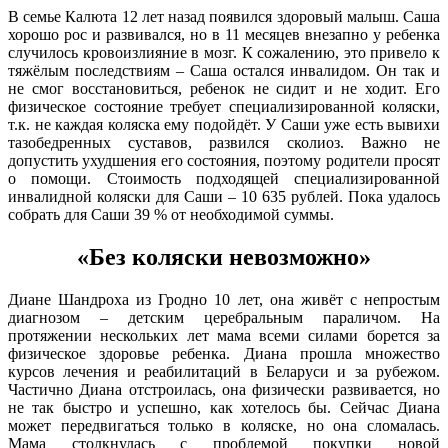
В семье Калюта 12 лет назад появился здоровый малыш. Саша
хорошо рос и развивался, но в 11 месяцев внезапно у ребенка
случилось кровоизлияние в мозг. К сожалению, это привело к
тяжёлым последствиям – Саша остался инвалидом. Он так и
не смог восстановиться, ребенок не сидит и не ходит. Его
физическое состояние требует специализированной коляски,
т.к. не каждая коляска ему подойдёт. У Саши уже есть вывихи
тазобедренных суставов, развился сколиоз. Важно не
допустить ухудшения его состояния, поэтому родители просят
о помощи. Стоимость подходящей специализированной
инвалидной коляски для Саши – 10 635 рублей. Пока удалось
собрать для Саши 39 % от необходимой суммы.
«Без коляски невозможно»
Диане Шандроха из Гродно 10 лет, она живёт с непростым
диагнозом – детским церебральным параличом. На
протяжении нескольких лет мама всеми силами борется за
физическое здоровье ребенка. Диана прошла множество
курсов лечения и реабилитаций в Беларуси и за рубежом.
Частично Диана отстроилась, она физически развивается, но
не так быстро и успешно, как хотелось бы. Сейчас Диана
может передвигаться только в коляске, но она сломалась.
Мама столкнулась с проблемой покупки новой