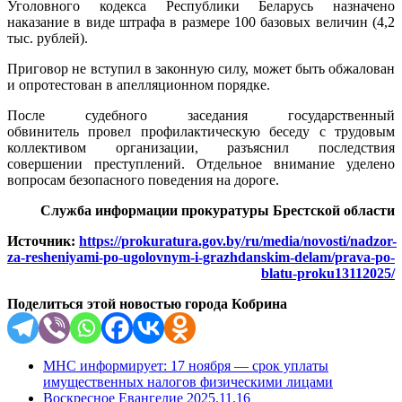
Уголовного кодекса Республики Беларусь назначено
наказание в виде штрафа в размере 100 базовых величин (4,2
тыс. рублей).
Приговор не вступил в законную силу, может быть обжалован
и опротестован в апелляционном порядке.
После судебного заседания государственный
обвинитель провел профилактическую беседу с трудовым
коллективом организации, разъяснил последствия
совершении преступлений. Отдельное внимание уделено
вопросам безопасного поведения на дороге.
Служба информации прокуратуры Брестской области
Источник:
https://prokuratura.gov.by/ru/media/novosti/nadzor-
za-resheniyami-po-ugolovnym-i-grazhdanskim-delam/prava-po-
blatu-proku13112025/
Поделиться этой новостью города Кобрина
МНС информирует: 17 ноября — срок уплаты
имущественных налогов физическими лицами
Воскресное Евангелие 2025.11.16