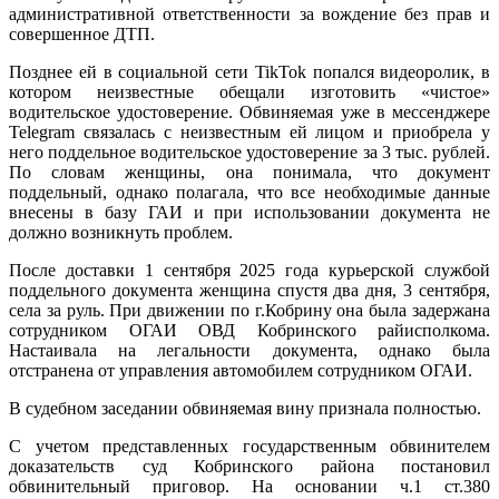
административной ответственности за вождение без прав и
совершенное ДТП.
Позднее ей в социальной сети TikTok попался видеоролик, в
котором неизвестные обещали изготовить «чистое»
водительское удостоверение. Обвиняемая уже в мессенджере
Telegram связалась с неизвестным ей лицом и приобрела у
него поддельное водительское удостоверение за 3 тыс. рублей.
По словам женщины, она понимала, что документ
поддельный, однако полагала, что все необходимые данные
внесены в базу ГАИ и при использовании документа не
должно возникнуть проблем.
После доставки 1 сентября 2025 года курьерской службой
поддельного документа женщина спустя два дня, 3 сентября,
села за руль. При движении по г.Кобрину она была задержана
сотрудником ОГАИ ОВД Кобринского райисполкома.
Настаивала на легальности документа, однако была
отстранена от управления автомобилем сотрудником ОГАИ.
В судебном заседании обвиняемая вину признала полностью.
С учетом представленных государственным обвинителем
доказательств суд Кобринского района постановил
обвинительный приговор. На основании ч.1 ст.380