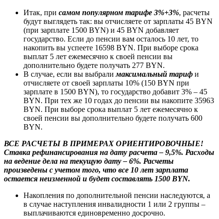
Итак, при
самом популярном тарифе 3%+3%
, расчеты
будут выглядеть так: вы отчисляете от зарплаты 45 BYN
(при зарплате 1500 BYN) и 45 BYN добавляет
государство. Если до пенсии вам осталось 10 лет, то
накопить вы успеете 16598 BYN. При выборе срока
выплат 5 лет ежемесячно к своей пенсии вы
дополнительно будете получать 277 BYN.
В случае, если вы выбрали
максимальный тариф
и
отчисляете от своей зарплаты 10% (150 BYN при
зарплате в 1500 BYN), то государство добавит 3% – 45
BYN. При тех же 10 годах до пенсии вы накопите 35963
BYN. При выборе срока выплат 5 лет ежемесячно к
своей пенсии вы дополнительно будете получать 600
BYN.
ВСЕ РАСЧЕТЫ В ПРИМЕРАХ ОРИЕНТИРОВОЧНЫЕ!
Ставка рефинансирования на дату расчета – 9,5%. Расходы
на ведение дела на текущую дату – 6%. Расчеты
произведены с учетом того, что все 10 лет зарплата
остается неизменной и будет составлять 1500 BYN.
Накопления по дополнительной пенсии наследуются, а
в случае наступления инвалидности 1 или 2 группы –
выплачиваются единовременно досрочно.